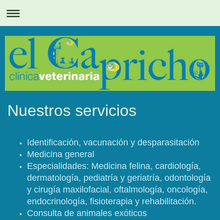
Nuestros servicios
Identificación, vacunación y desparasitación
Medicina general
Especialidades: Medicina felina, cardiología,
dermatología, pediatría y geriatría, odontología
y cirugía maxilofacial, oftalmología, oncología,
endocrinología, fisioterapia y rehabilitación.
Consulta de animales exóticos