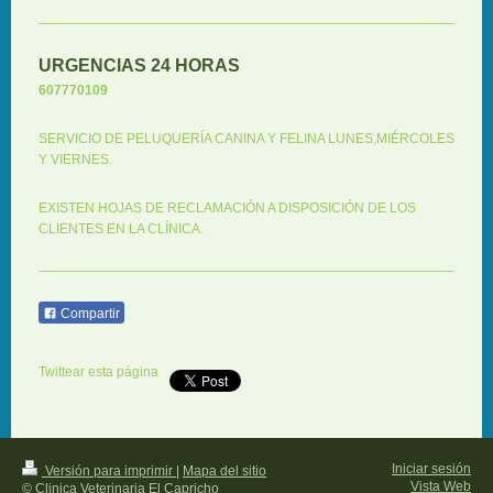
URGENCIAS 24 HORAS
607770109
SERVICIO DE PELUQUERÍA CANINA Y FELINA LUNES,MIÉRCOLES
Y VIERNES.
EXISTEN HOJAS DE RECLAMACIÓN A DISPOSICIÓN DE LOS
CLIENTES EN LA CLÍNICA.
Compartir
Twittear esta página
Iniciar sesión
Versión para imprimir
|
Mapa del sitio
Vista Web
© Clinica Veterinaria El Capricho